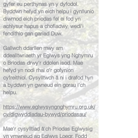
gyfer eu perthynas yn y dyfodol.
Byddwn hefyd yn eich helpu i gynllunio
diwrnod eich priodas fel ei fod yn
achlysur hapus a chofiadwy, wedi'i
fendithio gan gariad Duw.
Gallwch ddarllen mwy am
ddealltwriaeth yr Eglwys yng Nghymru
o Briodas drwy'r ddolen isod. Mae
hefyd yn nodi rhai o'r gofynion
cyfreithiol. Cysylltwch â ni i drafod hyn
a byddwn yn gwneud ein gorau i'ch
helpu.
https://www.eglwysyngnghymru.org.uk/
cy/digwyddiadau-bywyd/priodasau/
Mae'r cysylltiad â'ch Priodas Eglwysig
yn ymwneud ag Eglwys Loegr. Fodd