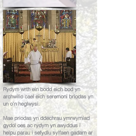
Rydym wrth ein bodd eich bod yn
archwilio cael eich seremoni briodas yn
un o'n heglwysi.
Mae priodas yn ddechrau ymrwymiad
gydol oes ac rydym yn awyddus i
helpu parau i sefydlu sylfaen gadarn ar