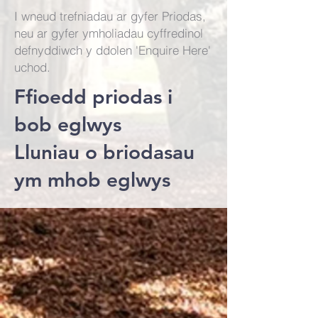
I wneud trefniadau ar gyfer Priodas,
neu ar gyfer ymholiadau cyffredinol
defnyddiwch y ddolen 'Enquire Here'
uchod.
Ffioedd priodas i
bob eglwys
Lluniau o briodasau
ym mhob eglwys