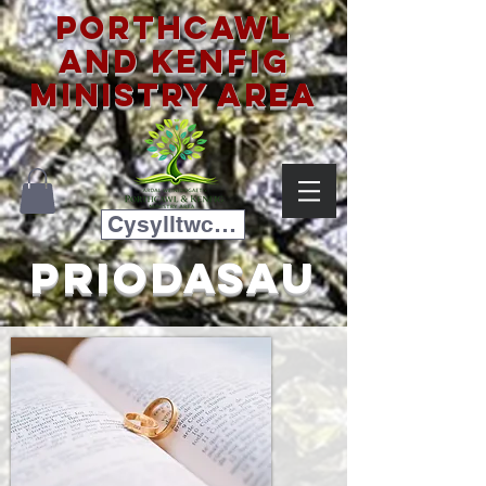
Porthcawl
and Kenfig
Ministry Area
Cysylltwch â ni
priodasau