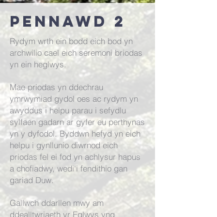
Pennawd 2
Rydym wrth ein bodd eich bod yn
archwilio cael eich seremoni briodas
yn ein heglwys.
Mae priodas yn ddechrau
ymrwymiad gydol oes ac rydym yn
awyddus i helpu parau i sefydlu
sylfaen gadarn ar gyfer eu perthynas
yn y dyfodol. Byddwn hefyd yn eich
helpu i gynllunio diwrnod eich
priodas fel ei fod yn achlysur hapus
a chofiadwy, wedi'i fendithio gan
gariad Duw.
Gallwch ddarllen mwy am
ddealltwriaeth yr Eglwys yng