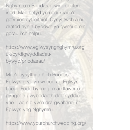
Nghymru o Briodas drwy'r ddolen
isod. Mae hefyd yn nodi rhai o'r
gofynion cyfreithiol. Cysylltwch â ni i
drafod hyn a byddwn yn gwneud ein
gorau i'ch helpu.
https://www.eglwysyngnghymru.org.
uk/cy/digwyddiadau-
bywyd/priodasau/
Mae'r cysylltiad â'ch Priodas
Eglwysig yn ymwneud ag Eglwys
Loegr. Fodd bynnag, mae llawer o
gyngor a gwybodaeth ddefnyddiol
yno – ac nid yw’n dra gwahanol i’r
Eglwys yng Nghymru.
https://www.yourchurchwedding.org/