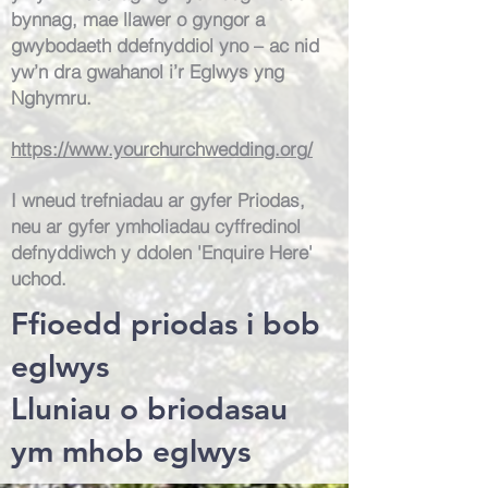
bynnag, mae llawer o gyngor a
gwybodaeth ddefnyddiol yno – ac nid
yw’n dra gwahanol i’r Eglwys yng
Nghymru.
https://www.yourchurchwedding.org/
I wneud trefniadau ar gyfer Priodas,
neu ar gyfer ymholiadau cyffredinol
defnyddiwch y ddolen 'Enquire Here'
uchod.
Ffioedd priodas i bob
eglwys
Lluniau o briodasau
ym mhob eglwys