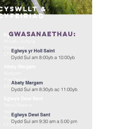
Cyswllt &
CYFEIRIAD
gwasanaethau:
Eglwys yr Holl Saint
Rhodfa Victoria
Porthcawl
Eglwys yr Holl Saint
CF36 3HD
Dydd Sul am 8:00yb a 10:00yb
Abaty Margam
Margam
Port Talbot
Abaty Margam
SA13 2TA
Dydd Sul am 8:30yb ac 11:00yb
Eglwys Dewi Sant
Stryd Fflorens
Notais
Eglwys Dewi Sant
Porthcawl
Dydd Sul am 9:30 am a 5:00 pm
CF36 3PF