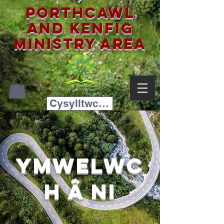
Porthcawl
and Kenfig
Ministry Area
Cysylltwch â ni
Ymwelwc
h â ni