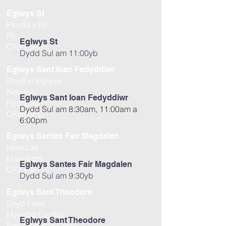
Eglwys St
Ffordd y Pîl
Pîl
Eglwys St
CF33 6HR
Dydd Sul am 11:00yb
Eglwys Sant Ioan Fedyddiwr
Stryd yr Eglwys
Newton
Eglwys Sant Ioan Fedyddiwr
Porthcawl
Dydd Sul am 8:30am, 11:00am a
CF36 5PD
6:00pm
Eglwys Santes Fair Magdalen
Heol Las
Mawdlam
Eglwys Santes Fair Magdalen
CF33 4PH
Dydd Sul am 9:30yb
Eglwys Sant Theodore
Stryd Fawr
Mynydd Cynffig
Eglwys Sant Theodore
Pen-y-bont ar Ogwr